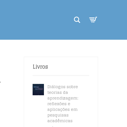
Search
Livros
a
Diálogos sobre
teorias da
aprendizagem:
reflexões e
aplicações em
pesquisas
acadêmicas