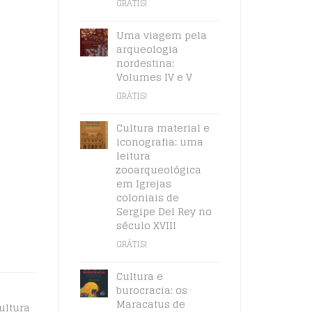
GRÁTIS!
Uma viagem pela
arqueologia
nordestina:
Volumes IV e V
GRÁTIS!
Cultura material e
iconografia: uma
leitura
zooarqueológica
em Igrejas
coloniais de
Sergipe Del Rey no
século XVIII
GRÁTIS!
Cultura e
burocracia: os
Maracatus de
ultura