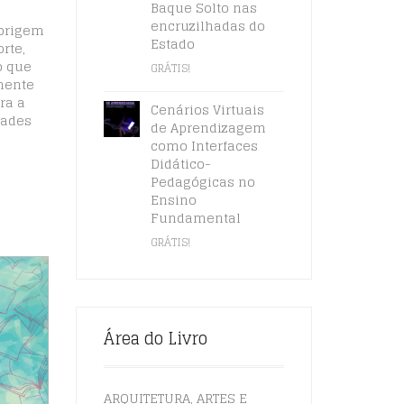
Baque Solto nas
e
encruzilhadas do
 origem
Estado
rte,
o que
GRÁTIS!
inente
ra a
Cenários Virtuais
dades
de Aprendizagem
como Interfaces
Didático-
Pedagógicas no
Ensino
Fundamental
GRÁTIS!
Área do Livro
ARQUITETURA, ARTES E