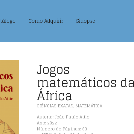
tálogo
Como Adquirir
Sinopse
Jogos
matemáticos d
África
CIÊNCIAS EXATAS
,
MATEMÁTICA
Autoria: João Paulo Attie
Ano: 2022
Número de Páginas: 63