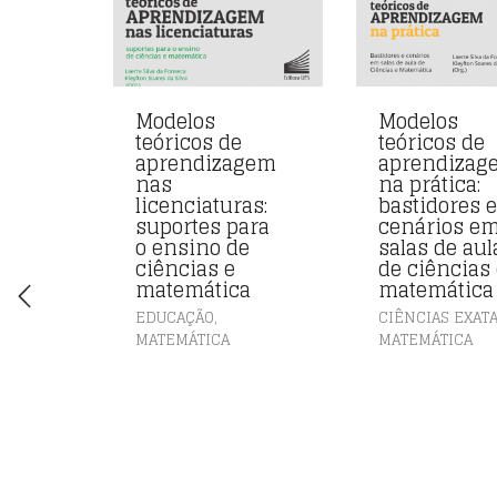
Modelos
Modelos
teóricos de
teóricos de
aprendizagem
aprendizag
nas
na prática:
licenciaturas:
bastidores 
suportes para
cenários e
o ensino de
salas de aul
ciências e
de ciências
matemática
matemática
,
EDUCAÇÃO
CIÊNCIAS EXAT
MATEMÁTICA
MATEMÁTICA