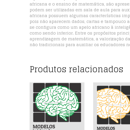
africana e o ensino de matemática, são apres
podem ser utilizadas em sala de aula para aux
africana possuem algumas características impo
pois não aparecem dados, cartas e tampouco a 
se configura como um apelo africano à inteligê
como sendo inferior. Entre os propósitos princi
aprendizagem de matemática, a valorização da 
não tradicionais para auxiliar os educadores n
Produtos relacionados