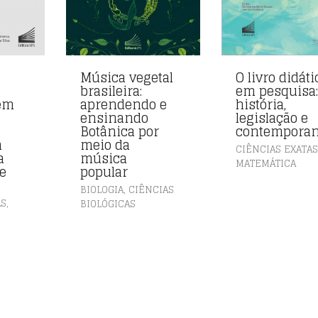
Música vegetal
O livro didáti
brasileira:
em pesquisa
em
aprendendo e
história,
ensinando
legislação e
e
Botânica por
contemporan
m
meio da
CIÊNCIAS EXATA
a
música
MATEMÁTICA
 e
popular
,
BIOLOGIA
CIÊNCIAS
,
AS
BIOLÓGICAS