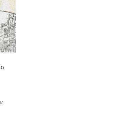
io
IS