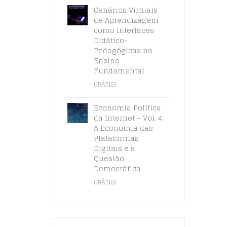
Cenários Virtuais
de Aprendizagem
como Interfaces
Didático-
Pedagógicas no
Ensino
Fundamental
GRÁTIS!
Economia Política
da Internet – Vol. 4:
A Economia das
Plataformas
Digitais e a
Questão
Democrática
GRÁTIS!