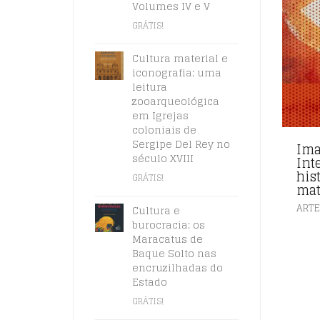
Volumes IV e V
GRÁTIS!
Cultura material e
iconografia: uma
leitura
zooarqueológica
em Igrejas
coloniais de
Sergipe Del Rey no
Ima
século XVIII
Int
hist
GRÁTIS!
mat
ARTE
Cultura e
burocracia: os
Maracatus de
Baque Solto nas
encruzilhadas do
Estado
GRÁTIS!