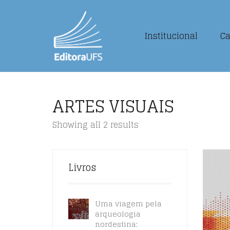
Institucional
Ca
ARTES VISUAIS
Showing all 2 results
Livros
Uma viagem pela
arqueologia
nordestina: