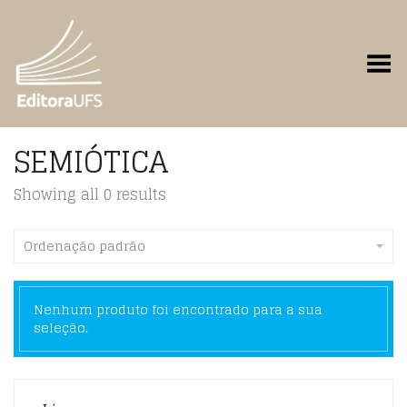
Toggle Menu
SEMIÓTICA
Showing all 0 results
Ordenação padrão
Nenhum produto foi encontrado para a sua
seleção.