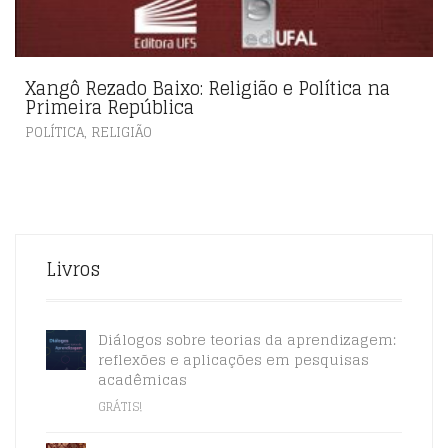
Xangô Rezado Baixo: Religião e Política na
Primeira República
,
POLÍTICA
RELIGIÃO
Livros
Diálogos sobre teorias da aprendizagem:
reflexões e aplicações em pesquisas
acadêmicas
GRÁTIS!