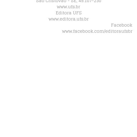
São Cristóvão - SE, 49.107-230
www.ufs.br
Editora UFS
www.editora.ufs.br
Facebook
www.facebook.com/editoraufsbr