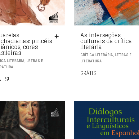
uarelas
As interseções
chadianas: pincéis
culturais da crítica
ciânicos, cores
literária
sileiras
,
CRÍTICA LITERÁRIA
LETRAS E
,
ICA LITERÁRIA
LETRAS E
LITERATURA
ERATURA
GRÁTIS!
TIS!