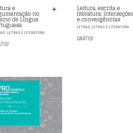
tura e
Leitura, escrita e
gumentação no
literatura: interseçõe
sino de Língua
e convergências
rtuguesa
,
LETRAS
LETRAS E LITERATURA
,
RAS
LETRAS E LITERATURA
GRÁTIS!
TIS!