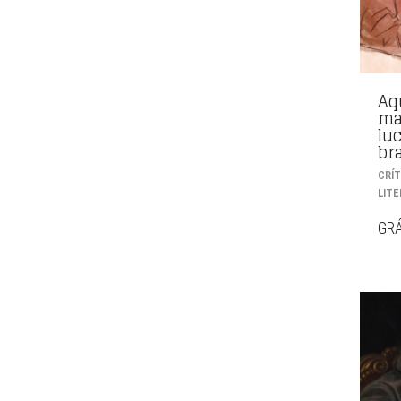
Aq
ma
lu
bra
CRÍT
LIT
GRÁ