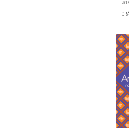
LET
GRÁ