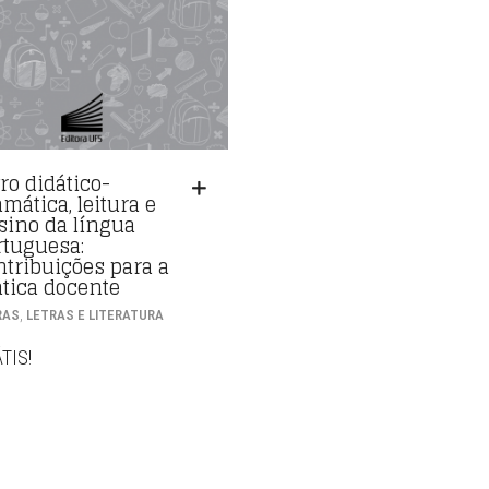
ro didático-
mática, leitura e
sino da língua
rtuguesa:
ntribuições para a
ática docente
,
RAS
LETRAS E LITERATURA
TIS!