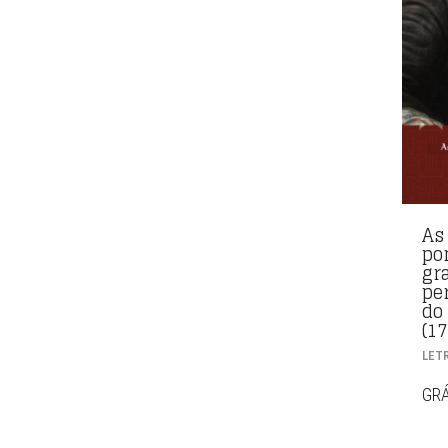
As
po
gr
pe
do
(1
LET
GRÁ