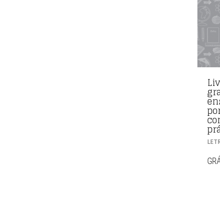
Liv
gra
en
po
co
pr
LET
GRÁ