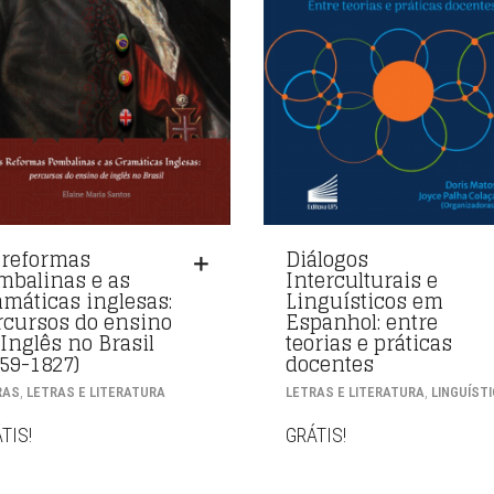
 reformas
Diálogos
mbalinas e as
Interculturais e
amáticas inglesas:
Linguísticos em
rcursos do ensino
Espanhol: entre
 Inglês no Brasil
teorias e práticas
759-1827)
docentes
,
,
RAS
LETRAS E LITERATURA
LETRAS E LITERATURA
LINGUÍST
TIS!
GRÁTIS!