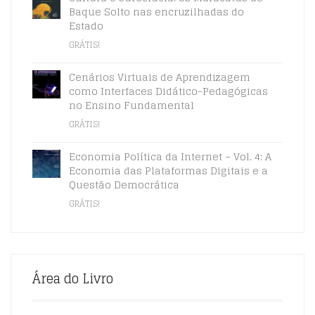
Baque Solto nas encruzilhadas do
Estado
GRÁTIS!
Cenários Virtuais de Aprendizagem
como Interfaces Didático-Pedagógicas
no Ensino Fundamental
GRÁTIS!
Economia Política da Internet – Vol. 4: A
Economia das Plataformas Digitais e a
Questão Democrática
GRÁTIS!
Área do Livro