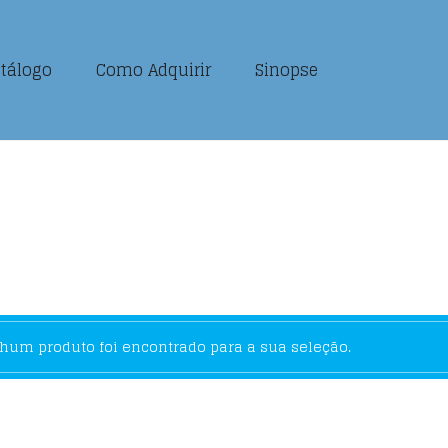
tálogo
Como Adquirir
Sinopse
um produto foi encontrado para a sua seleção.