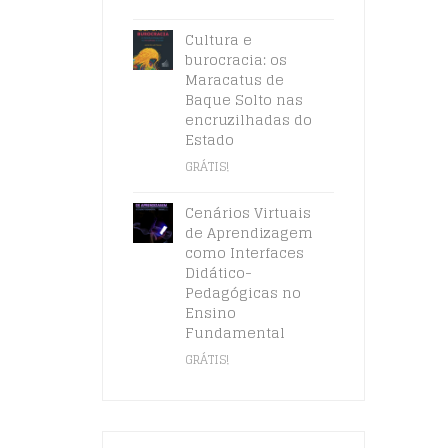
Cultura e
burocracia: os
Maracatus de
Baque Solto nas
encruzilhadas do
Estado
GRÁTIS!
Cenários Virtuais
de Aprendizagem
como Interfaces
Didático-
Pedagógicas no
Ensino
Fundamental
GRÁTIS!