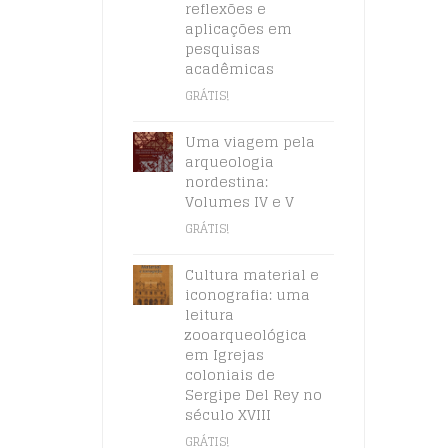
reflexões e
aplicações em
pesquisas
acadêmicas
GRÁTIS!
Uma viagem pela
arqueologia
nordestina:
Volumes IV e V
GRÁTIS!
Cultura material e
iconografia: uma
leitura
zooarqueológica
em Igrejas
coloniais de
Sergipe Del Rey no
século XVIII
GRÁTIS!