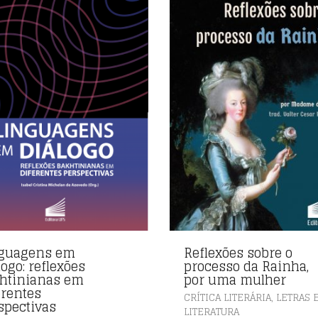
guagens em
Reflexões sobre o
logo: reflexões
processo da Rainha,
htinianas em
por uma mulher
erentes
,
CRÍTICA LITERÁRIA
LETRAS 
spectivas
LITERATURA