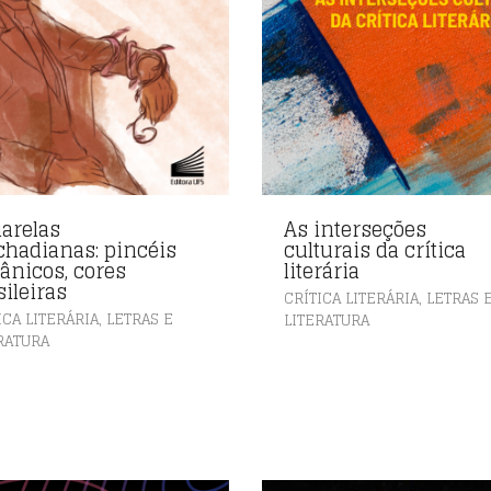
arelas
As interseções
hadianas: pincéis
culturais da crítica
iânicos, cores
literária
sileiras
,
CRÍTICA LITERÁRIA
LETRAS 
,
ICA LITERÁRIA
LETRAS E
LITERATURA
RATURA