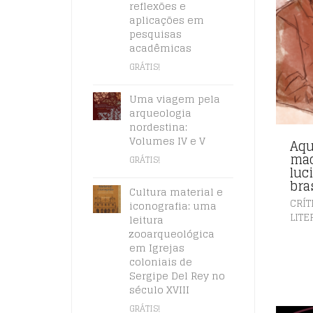
reflexões e
aplicações em
pesquisas
acadêmicas
GRÁTIS!
Uma viagem pela
arqueologia
nordestina:
Volumes IV e V
Aqu
mac
GRÁTIS!
luc
bra
Cultura material e
CRÍT
iconografia: uma
LITE
leitura
zooarqueológica
em Igrejas
coloniais de
Sergipe Del Rey no
século XVIII
GRÁTIS!