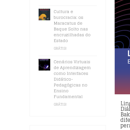
Cultura e
burocracia: os
Maracatus de
Baque Solto nas
encruzilhadas do
Estado
GRÁTIS!
Cenários Virtuais
de Aprendizagem
como Interfaces
Didático-
Pedagógicas no
Ensino
Fundamental
Lin
GRÁTIS!
Diá
Bak
dif
per