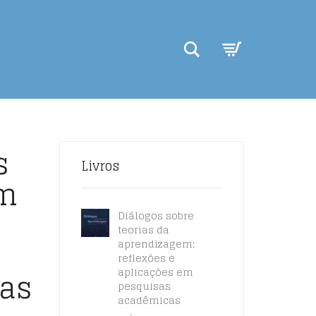
Search
s
Livros
em
Diálogos sobre
teorias da
aprendizagem:
reflexões e
las
aplicações em
pesquisas
acadêmicas