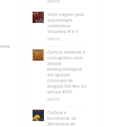
GRÁTIS!
Uma viagem pela
arqueologia
nordestina:
Volumes IV e V
GRÁTIS!
oares
Cultura material e
iconografia: uma
leitura
zooarqueológica
em Igrejas
coloniais de
Sergipe Del Rey no
século XVIII
GRÁTIS!
Cultura e
burocracia: os
Maracatus de