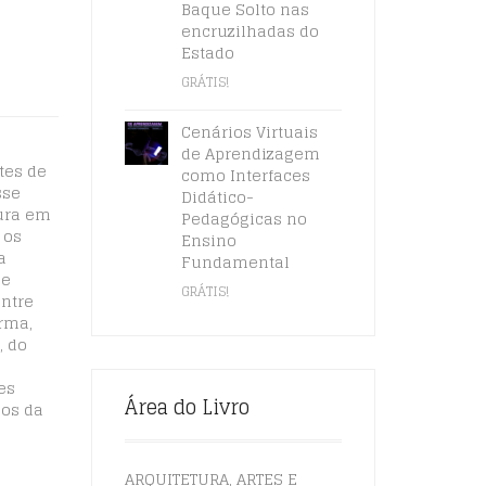
Baque Solto nas
encruzilhadas do
Estado
GRÁTIS!
Cenários Virtuais
de Aprendizagem
tes de
como Interfaces
sse
Didático-
tura em
Pedagógicas no
 os
Ensino
a
Fundamental
 e
GRÁTIS!
entre
rma,
, do
es
Área do Livro
dos da
ARQUITETURA, ARTES E