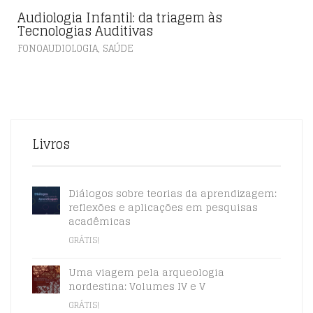
Audiologia Infantil: da triagem às
Tecnologias Auditivas
,
FONOAUDIOLOGIA
SAÚDE
Livros
Diálogos sobre teorias da aprendizagem:
reflexões e aplicações em pesquisas
acadêmicas
GRÁTIS!
Uma viagem pela arqueologia
nordestina: Volumes IV e V
GRÁTIS!