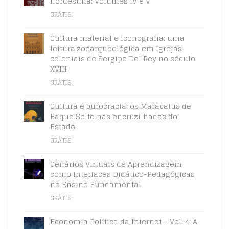
nordestina: Volumes IV e V
GRÁTIS!
Cultura material e iconografia: uma
leitura zooarqueológica em Igrejas
coloniais de Sergipe Del Rey no século
XVIII
GRÁTIS!
Cultura e burocracia: os Maracatus de
Baque Solto nas encruzilhadas do
Estado
GRÁTIS!
Cenários Virtuais de Aprendizagem
como Interfaces Didático-Pedagógicas
no Ensino Fundamental
GRÁTIS!
Economia Política da Internet – Vol. 4: A