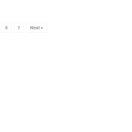
6
7
Next »