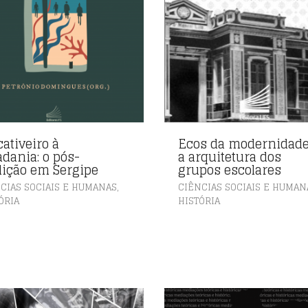
cativeiro à
Ecos da modernidade
adania: o pós-
a arquitetura dos
lição em Sergipe
grupos escolares
,
CIAS SOCIAIS E HUMANAS
CIÊNCIAS SOCIAIS E HUMAN
ÓRIA
HISTÓRIA