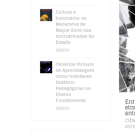
Cultura e
burocracia: os
Maracatus de
Baque Solto nas
encruzilhadas do
Estado
GRÁTIS!
Cenários Virtuais
de Aprendizagem
como Interfaces
Didático-
Pedagógicas no
Ensino
Fundamental
Ent
etn
GRÁTIS!
ant
CIÊN
SOCI