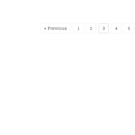
« Previous
1
2
3
4
5