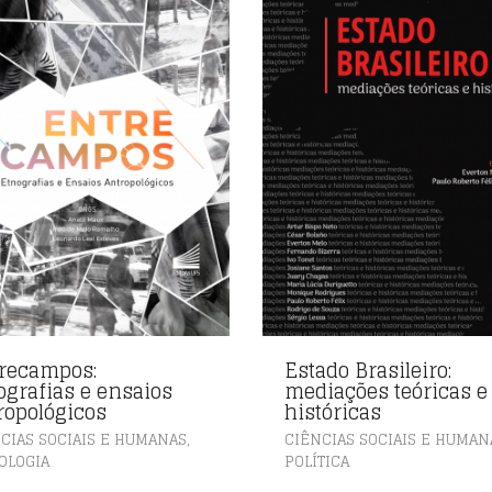
recampos:
Estado Brasileiro:
ografias e ensaios
mediações teóricas e
ropológicos
históricas
,
CIAS SOCIAIS E HUMANAS
CIÊNCIAS SOCIAIS E HUMAN
OLOGIA
POLÍTICA