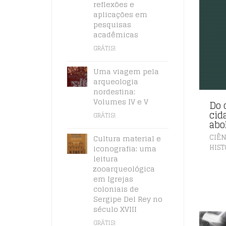
reflexões e
aplicações em
pesquisas
acadêmicas
GRÁTIS!
Uma viagem pela
arqueologia
nordestina:
Volumes IV e V
Do 
cid
GRÁTIS!
abo
CIÊN
Cultura material e
HIST
iconografia: uma
leitura
zooarqueológica
em Igrejas
coloniais de
Sergipe Del Rey no
século XVIII
GRÁTIS!