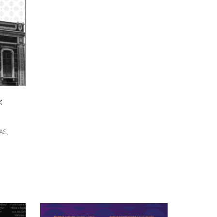
:
,
AS