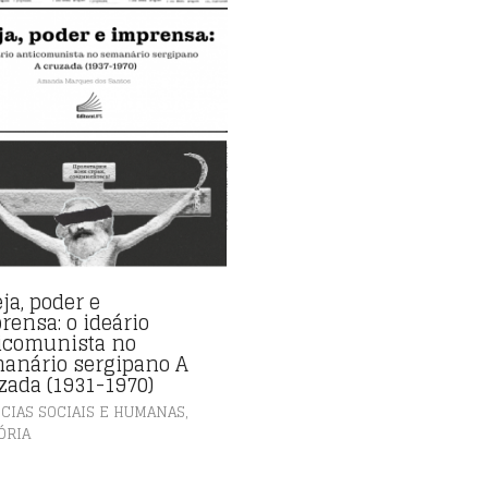
ja, poder e
rensa: o ideário
icomunista no
anário sergipano A
zada (1931-1970)
,
CIAS SOCIAIS E HUMANAS
ÓRIA