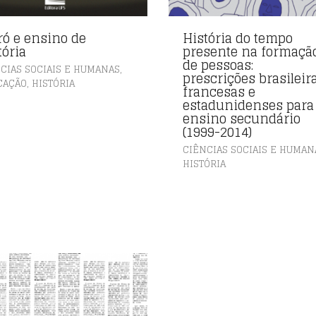
ró e ensino de
História do tempo
tória
presente na formaçã
de pessoas:
,
CIAS SOCIAIS E HUMANAS
prescrições brasileira
,
CAÇÃO
HISTÓRIA
francesas e
estadunidenses para
ensino secundário
(1999-2014)
CIÊNCIAS SOCIAIS E HUMAN
HISTÓRIA