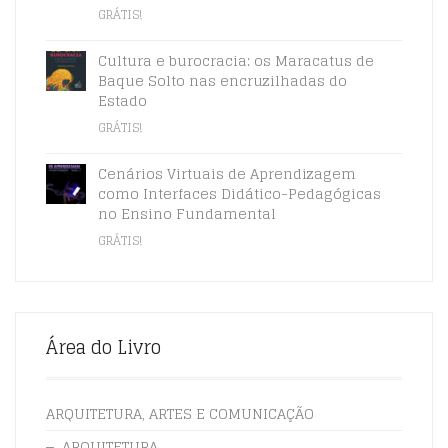
GRÁTIS!
Cultura e burocracia: os Maracatus de
Baque Solto nas encruzilhadas do
Estado
GRÁTIS!
Cenários Virtuais de Aprendizagem
como Interfaces Didático-Pedagógicas
no Ensino Fundamental
GRÁTIS!
Área do Livro
ARQUITETURA, ARTES E COMUNICAÇÃO
ARQUITETURA