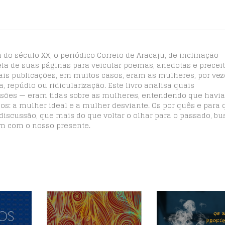
 do século XX, o periódico Correio de Aracaju, de inclinação
la de suas páginas para veicular poemas, anedotas e preceit
 tais publicações, em muitos casos, eram as mulheres, por ve
, repúdio ou ridicularização. Este livro analisa quais
isões — eram tidas sobre as mulheres, entendendo que havia
s: a mulher ideal e a mulher desviante. Os por quês e para 
 discussão, que mais do que voltar o olhar para o passado, bu
m com o nosso presente.