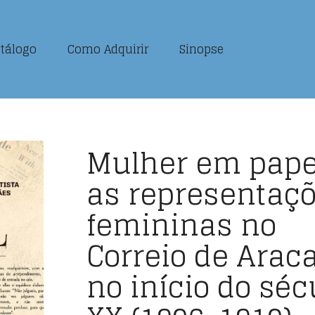
tálogo
Como Adquirir
Sinopse
Mulher em pape
as representaç
femininas no
Correio de Arac
no início do séc