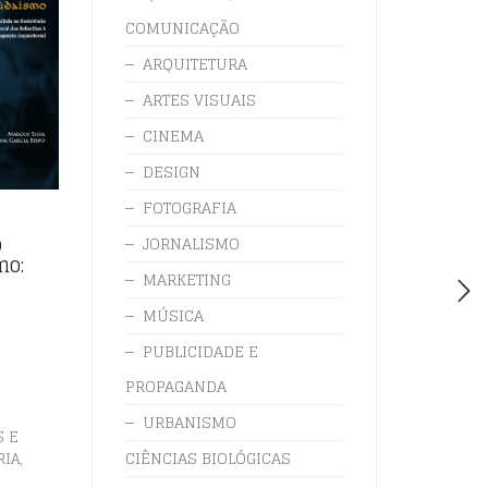
COMUNICAÇÃO
ARQUITETURA
ARTES VISUAIS
CINEMA
DESIGN
FOTOGRAFIA
o
JORNALISMO
mo:
MARKETING
MÚSICA
PUBLICIDADE E
PROPAGANDA
URBANISMO
S E
,
CIÊNCIAS BIOLÓGICAS
RIA