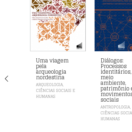
Uma viagem
Diálogos:
pela
Processos
arqueologia
identitários,
nordestina
meio
ambiente,
,
ARQUEOLOGIA
patrimônio 
CIÊNCIAS SOCIAIS E
movimento
HUMANAS
sociais
,
ANTROPOLOGIA
CIÊNCIAS SOCIA
HUMANAS