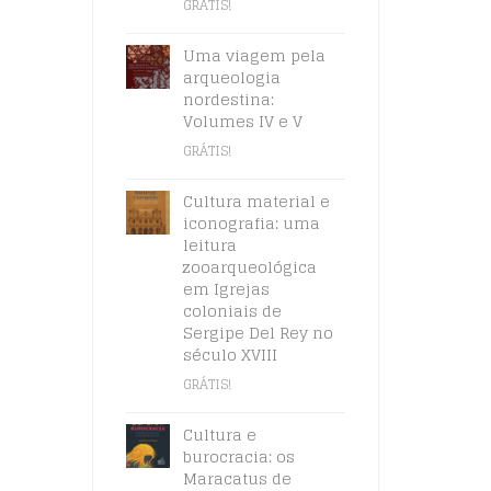
GRÁTIS!
Uma viagem pela
arqueologia
nordestina:
Volumes IV e V
GRÁTIS!
Cultura material e
iconografia: uma
leitura
zooarqueológica
em Igrejas
coloniais de
Sergipe Del Rey no
século XVIII
GRÁTIS!
Cultura e
burocracia: os
Maracatus de