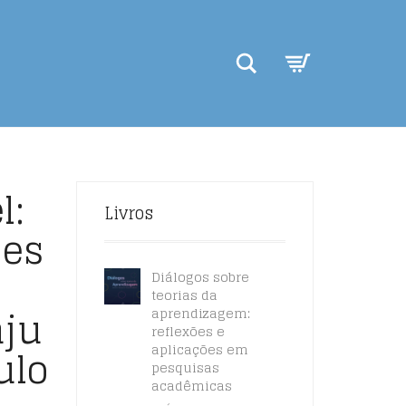
Search
l:
Livros
ões
Diálogos sobre
teorias da
aju
aprendizagem:
reflexões e
ulo
aplicações em
pesquisas
acadêmicas