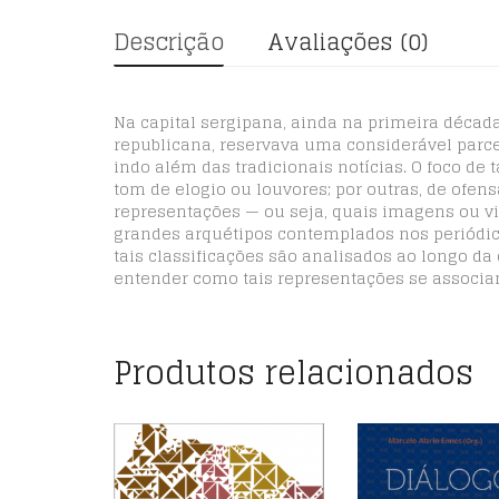
Descrição
Avaliações (0)
Na capital sergipana, ainda na primeira década
republicana, reservava uma considerável parce
indo além das tradicionais notícias. O foco de
tom de elogio ou louvores; por outras, de ofensa
representações — ou seja, quais imagens ou v
grandes arquétipos contemplados nos periódico
tais classificações são analisados ao longo da
entender como tais representações se associa
Produtos relacionados