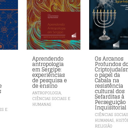
Aprendendo
Os Arcanos
antropologia
Profundos d
em Sergipe:
Criptojudaís
experiências
o papel da
de pesquisa e
Cabala na
e
de ensino
resistência
s
cultural dos
,
ANTROPOLOGIA
Sefarditas à
CIÊNCIAS SOCIAIS E
Perseguição
HUMANAS
Inquisitorial
IS E
CIÊNCIAS SOCIAI
,
HUMANAS
HISTÓ
RELIGIÃO