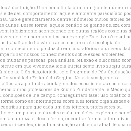
-los à destruição. Uma praia linda atrai um grande número d
tas e de seu comportamento, aquele ambiente paradisíaco po
 mau uso e gerenciamento, dentre inúmeros outros fatores de
das dunas. Dessa forma, aquele cenário de grande beleza com
e vem infelizmente acontecendo em outras regiões costeiras 
ra veraneio ou permanentes, por exemplo.Este livro é resulta
as trabalhando há vários anos nas áreas de ecologia de
de o conhecimento produzido em laboratórios da universidad
ompartilhar nossos conhecimentos sobre esses ambientes,
e mudar as pessoas, pela análise, reflexão e discussão sob
iente em que vivemos.A ideia inicial deste livro surgiu dur
 Ensino de Ciências,ofertada pelo Programa de Pós-Graduaçã
 Universidade Federal de Sergipe. Nela, investigamos a
e ciências a partir da abordagem dos ecossistemas costeiros 
meros outros professores de Ensino Fundamental e Médio qu
ondições de ir a campo, conseguiriam fazer uso didático d
 forma como as informações sobre eles foram organizadas e a
 contribuir para que cada um dos leitores, professores ou
nhecer um pouco mais sobre cada um deles, explorar e perce
 com a natureza e, dessa forma, encontrar formas alternativas
 seus discentes, discutir a situação ambiental atual de sua r