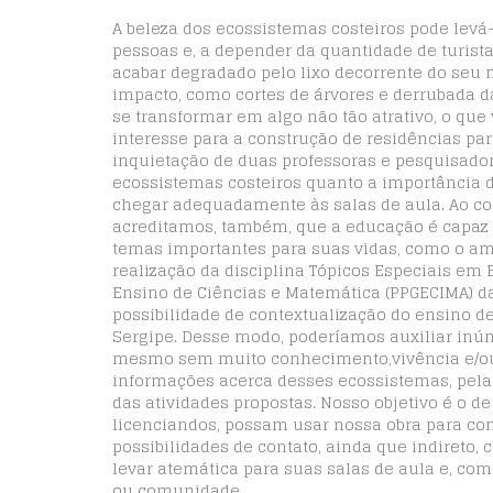
A beleza dos ecossistemas costeiros pode levá
pessoas e, a depender da quantidade de turis
acabar degradado pelo lixo decorrente do seu
impacto, como cortes de árvores e derrubada 
se transformar em algo não tão atrativo, o qu
interesse para a construção de residências pa
inquietação de duas professoras e pesquisador
ecossistemas costeiros quanto a importância 
chegar adequadamente às salas de aula. Ao c
acreditamos, também, que a educação é capaz d
temas importantes para suas vidas, como o amb
realização da disciplina Tópicos Especiais em
Ensino de Ciências e Matemática (PPGECIMA) da
possibilidade de contextualização do ensino d
Sergipe. Desse modo, poderíamos auxiliar inú
mesmo sem muito conhecimento,vivência e/ou c
informações acerca desses ecossistemas, pela
das atividades propostas. Nosso objetivo é o de
licenciandos, possam usar nossa obra para co
possibilidades de contato, ainda que indireto,
levar atemática para suas salas de aula e, com
ou comunidade.