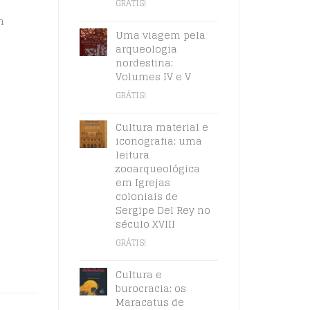
GRÁTIS!
n
Uma viagem pela
arqueologia
nordestina:
Volumes IV e V
GRÁTIS!
Cultura material e
iconografia: uma
leitura
zooarqueológica
em Igrejas
coloniais de
Sergipe Del Rey no
século XVIII
GRÁTIS!
Cultura e
burocracia: os
Maracatus de