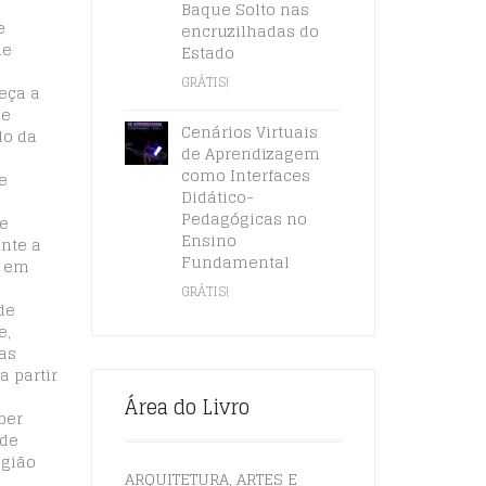
Baque Solto nas
e
encruzilhadas do
de
Estado
GRÁTIS!
eça a
de
Cenários Virtuais
do da
de Aprendizagem
como Interfaces
e
Didático-
Pedagógicas no
re
Ensino
ante a
Fundamental
o em
GRÁTIS!
de
e,
as
 partir
Área do Livro
ber
 de
egião
ARQUITETURA, ARTES E