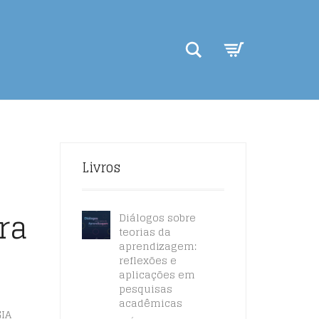
Search
Livros
ra
Diálogos sobre
teorias da
aprendizagem:
reflexões e
aplicações em
pesquisas
acadêmicas
IA