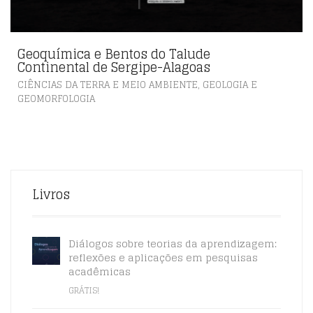
Geoquímica e Bentos do Talude
Continental de Sergipe-Alagoas
,
CIÊNCIAS DA TERRA E MEIO AMBIENTE
GEOLOGIA E
GEOMORFOLOGIA
Livros
Diálogos sobre teorias da aprendizagem:
reflexões e aplicações em pesquisas
acadêmicas
GRÁTIS!