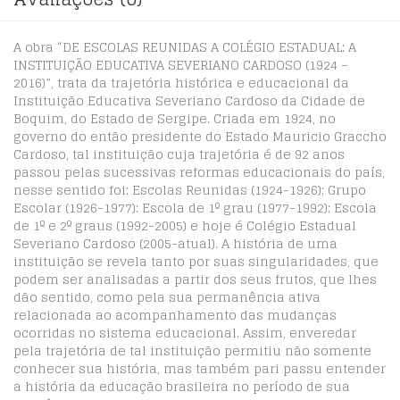
A obra “DE ESCOLAS REUNIDAS A COLÉGIO ESTADUAL: A
INSTITUIÇÃO EDUCATIVA SEVERIANO CARDOSO (1924 –
2016)”, trata da trajetória histórica e educacional da
Instituição Educativa Severiano Cardoso da Cidade de
Boquim, do Estado de Sergipe. Criada em 1924, no
governo do então presidente do Estado Mauricio Graccho
Cardoso, tal instituição cuja trajetória é de 92 anos
passou pelas sucessivas reformas educacionais do país,
nesse sentido foi: Escolas Reunidas (1924-1926); Grupo
Escolar (1926-1977): Escola de 1º grau (1977-1992); Escola
de 1º e 2º graus (1992-2005) e hoje é Colégio Estadual
Severiano Cardoso (2005-atual). A história de uma
instituição se revela tanto por suas singularidades, que
podem ser analisadas a partir dos seus frutos, que lhes
dão sentido, como pela sua permanência ativa
relacionada ao acompanhamento das mudanças
ocorridas no sistema educacional. Assim, enveredar
pela trajetória de tal instituição permitiu não somente
conhecer sua história, mas também pari passu entender
a história da educação brasileira no período de sua