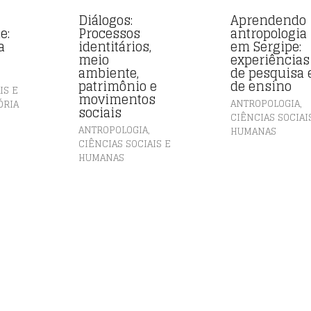
Diálogos:
Aprendendo
e:
Processos
antropologia
a
identitários,
em Sergipe:
meio
experiências
ambiente,
de pesquisa 
patrimônio e
de ensino
IS E
movimentos
,
ANTROPOLOGIA
ÓRIA
sociais
CIÊNCIAS SOCIAI
,
ANTROPOLOGIA
HUMANAS
CIÊNCIAS SOCIAIS E
HUMANAS