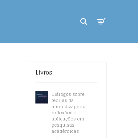
Search
Livros
Diálogos sobre
teorias da
aprendizagem:
reflexões e
aplicações em
pesquisas
acadêmicas