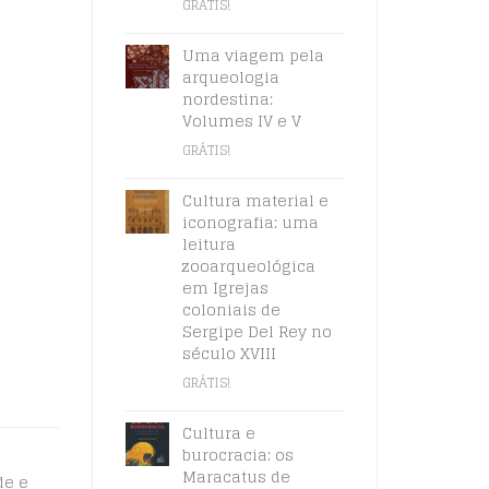
GRÁTIS!
Uma viagem pela
arqueologia
nordestina:
Volumes IV e V
GRÁTIS!
Cultura material e
iconografia: uma
leitura
zooarqueológica
em Igrejas
coloniais de
Sergipe Del Rey no
século XVIII
GRÁTIS!
Cultura e
burocracia: os
Maracatus de
de e