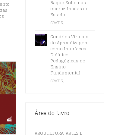
Baque Solto nas
mento
encruzilhadas do
ndas
Estado
os
GRÁTIS!
Cenários Virtuais
de Aprendizagem
como Interfaces
Didático-
Pedagógicas no
Ensino
Fundamental
GRÁTIS!
Área do Livro
ARQUITETURA, ARTES E