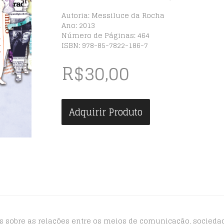
Autoria: Messiluce da Rocha
Ano: 2013
Número de Páginas: 464
ISBN: 978-85-7822-186-7
R$
30,00
Adquirir Produto
dos sobre as relações entre os meios de comunicação, socieda