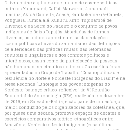
O livro reúne capítulos que tratam de cosmopolíticas
entre os Yanomami, Galibi-Marworno, Jamamadi
madiha, Akroá Gamella, Anacé, Ramkokamekrá-Canela,
Potiguara, Tumbalalá, Xukuru, Kiriri, Tupinambá de
Olivença e da Serra do Padeiro e o conjunto de povos
indígenas do Baixo Tapajós. Abordadas de formas
diversas, os autores aproximam-se das relações
cosmopolíticas através do xamanismo, das definições
de alteridades, das práticas rituais, das retomadas
culturais e linguísticas e dos conflitos políticos e
interétnicos, assim como da participação de pessoas
não humanas em circuitos de trocas. Os escritos foram
apresentados no Grupo de Trabalho “Cosmopolíticas e
resiliência no Norte e Nordeste indígenas do Brasil” e na
Mesa Redonda “Etnologia dos povos indígenas do
Nordeste: balanço crítico-reflexivo” da VI Reunião
Equatorial de Antropologia (REA), realizada em dezembro
de 2019, em Salvador-Bahia, e são parte de um esforço
maior, conduzido pelos organizadores da coletânea, que,
por quase uma década, promove espaços de debates e
exercícios comparativos teórico-etnográficos entre
Amazônia, Nordeste e Leste indígenas (essa última